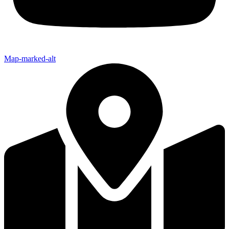
Map-marked-alt