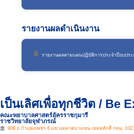
รายงานผลดำเนินงาน
รายงานผลตามแผนปฏิบัติการประจำปีงบปร
เป็นเลิศเพื่อทุกชีวิต / Be
คณะพยาบาลศาสตร์อัครราชกุมารี
ราชวิทยาลัยจุฬาภรณ์
906 ถ.กำแพงเพชร 6 แขวงตลาดบางเขน เขตหลักสี่ กทม. 102