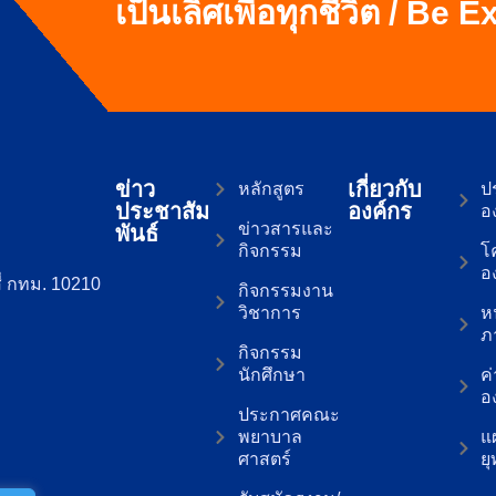
เป็นเลิศเพื่อทุกชีวิต / Be 
ข่าว
เกี่ยวกับ
หลักสูตร
ปร
ประชาสัม
องค์กร
อ
ข่าวสารและ
พันธ์
กิจกรรม
โ
อ
่ กทม. 10210
กิจกรรมงาน
วิชาการ
ห
ภ
กิจกรรม
นักศึกษา
ค
อ
ประกาศคณะ
พยาบาล
แ
ศาสตร์
ย