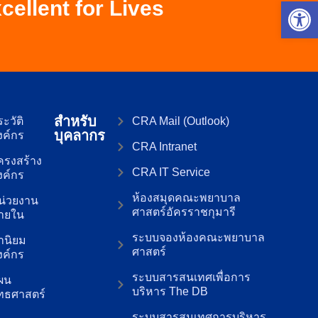
Op
Excellent for Lives
สำหรับ
ะวัติ
CRA Mail (Outlook)
บุคลากร
งค์กร
CRA Intranet
ครงสร้าง
CRA IT Service
งค์กร
ห้องสมุดคณะพยาบาล
น่วยงาน
ศาสตร์อัครราชกุมารี
ายใน
ระบบจองห้องคณะพยาบาล
่านิยม
ศาสตร์
งค์กร
ระบบสารสนเทศเพื่อการ
ผน
บริหาร The DB
ุทธศาสตร์
ระบบสารสนเทศการบริหาร