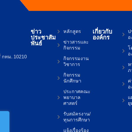
ข่าว
เกี่ยวกับ
หลักสูตร
ปร
ประชาสัม
องค์กร
อ
ข่าวสารและ
พันธ์
กิจกรรม
โ
อ
่ กทม. 10210
กิจกรรมงาน
วิชาการ
ห
ภ
กิจกรรม
นักศึกษา
ค
อ
ประกาศคณะ
พยาบาล
แ
ศาสตร์
ย
รับสมัครงาน/
ทุนการศึกษา
แจ้งเรื่องร้อง