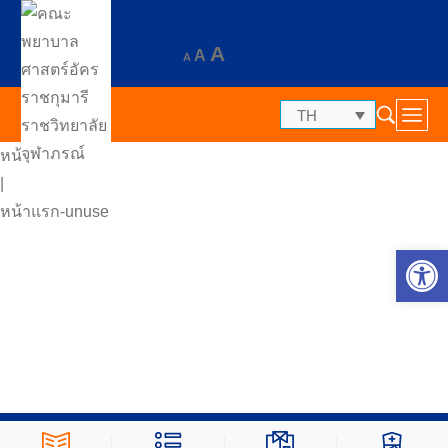
A
A
A
TH
หน้าแรก
|
หน้าแรก-unuse
Op