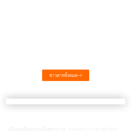
28 กรกฎาคม 2026
2.90K views
คณะพยาบาลศาสตร์อัครราชกุมารี จัดกิจกรรม
“สืบสานประ...
วันที่ 27 กรกฎาคม 2569 คณะพยาบาลศาสตร์อัคร
ราชกุมารี โดยสโมสรนักศึกษาพยาบาล …
อ่านเพิ่มเติม
ข่าวสารทั้งหมด
เมื่อคุณเป็นคนที่มีความฝัน
“เมื่อคุณฝันอยากเป็นพยาบาล”
คณะพยาบาลศาสตร์อัคร