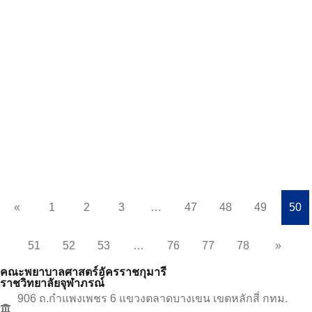
12 ตุลาคม 2023
514 views
โครงการ English is fun สำหรับ
นักศึกษาหลักสูตรประกาศนียบัตรผู้ช่วย
พยาบาล (การดูแลผู้สูงอายุ)
อ่านเพิ่มเติม
«
1
2
3
…
47
48
49
50
51
52
53
…
76
77
78
»
คณะพยาบาลศาสตร์อัครราชกุมารี
ราชวิทยาลัยจุฬาภรณ์
906 ถ.กำแพงเพชร 6 แขวงตลาดบางเขน เขตหลักสี่ กทม.