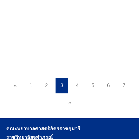
3 เมษายน 2023
368 views
เหตุผลของคนติดเกม
อ่านเพิ่มเติม
«
1
2
3
4
5
6
7
»
คณะพยาบาลศาสตร์อัครราชกุมารี
ราชวิทยาลัยจุฬาภรณ์