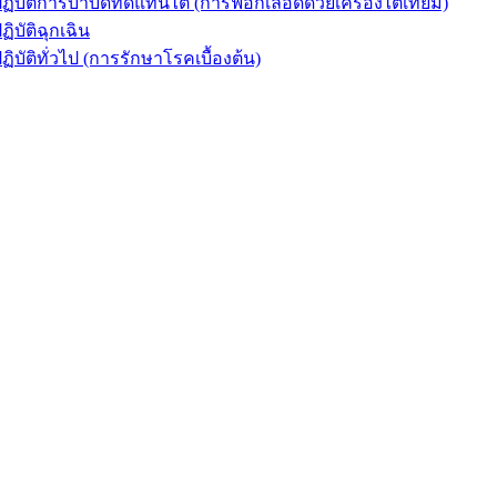
ัติการบำบัดทดแทนไต (การฟอกเลือดด้วยเครื่องไตเทียม)
ัติฉุกเฉิน
ิทั่วไป (การรักษาโรคเบื้องต้น)