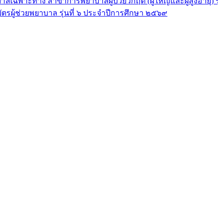
ลเฉพาะทาง สาขาการพยาบาลผู้ป่วยวิกฤต (ผู้ใหญ่และผู้สูงอายุ) 
ัตรผู้ช่วยพยาบาล รุ่นที่ ๖ ประจำปีการศึกษา ๒๕๖๙