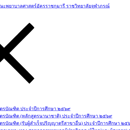
าสตรบัณฑิต ประจำปีการศึกษา ๒๕๖๙
สตรบัณฑิต (หลักสูตรนานาชาติ) ประจำปีการศึกษา ๒๕๖๙
รบัณฑิต (รับผู้สำเร็จปริญญาตรีสาขาอื่น) ประจำปีการศึกษา ๒๕