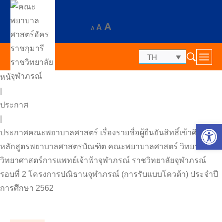
A
A
A
TH
หน้าแรก
|
ประกาศ
|
Op
ประกาศคณะพยาบาลศาสตร์ เรื่องรายชื่อผู้ยืนยันสิทธิ์เข้าศึกษา
หลักสูตรพยาบาลศาสตรบัณฑิต คณะพยาบาลศาสตร์ วิทยาลัย
วิทยาศาสตร์การแพทย์เจ้าฟ้าจุฬาภรณ์ ราชวิทยาลัยจุฬาภรณ์
รอบที่ 2 โครงการปณิธานจุฬาภรณ์ (การรับแบบโควต้า) ประจำปี
การศึกษา 2562