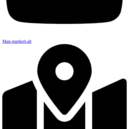
Map-marked-alt