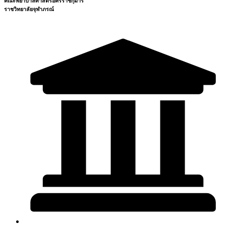
คณะพยาบาลศาสตร์อัครราชกุมารี
ราชวิทยาลัยจุฬาภรณ์