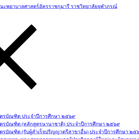
าสตรบัณฑิต ประจำปีการศึกษา ๒๕๖๙
สตรบัณฑิต (หลักสูตรนานาชาติ) ประจำปีการศึกษา ๒๕๖๙
รบัณฑิต (รับผู้สำเร็จปริญญาตรีสาขาอื่น) ประจำปีการศึกษา ๒๕