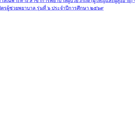
ลเฉพาะทาง สาขาการพยาบาลผู้ป่วยวิกฤต (ผู้ใหญ่และผู้สูงอายุ) 
ัตรผู้ช่วยพยาบาล รุ่นที่ ๖ ประจำปีการศึกษา ๒๕๖๙