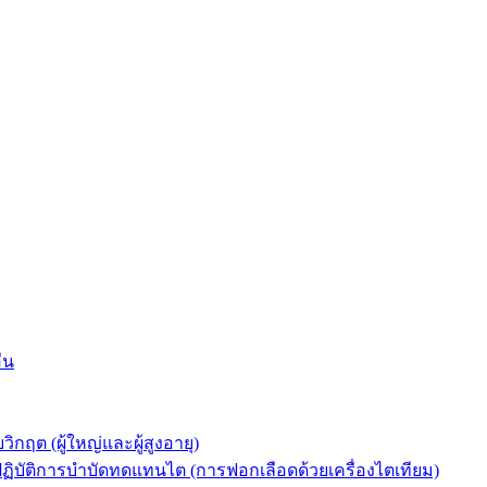
่น
ต (ผู้ใหญ่และผู้สูงอายุ)
ัติการบำบัดทดแทนไต (การฟอกเลือดด้วยเครื่องไตเทียม)