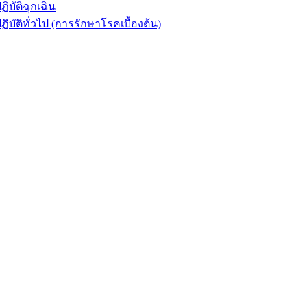
ัติฉุกเฉิน
ิทั่วไป (การรักษาโรคเบื้องต้น)