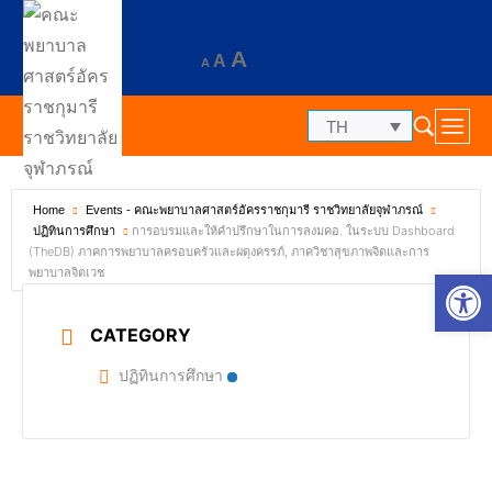
A
A
A
TH
Home
Events - คณะพยาบาลศาสตร์อัครราชกุมารี ราชวิทยาลัยจุฬาภรณ์
การอบรมและให้คำปรึกษาในการลงมคอ. ในระบบ Dashboard
ปฏิทินการศึกษา
(TheDB) ภาคการพยาบาลครอบครัวและผดุงครรภ์, ภาควิชาสุขภาพจิตและการ
พยาบาลจิตเวช
Op
CATEGORY
ปฏิทินการศึกษา