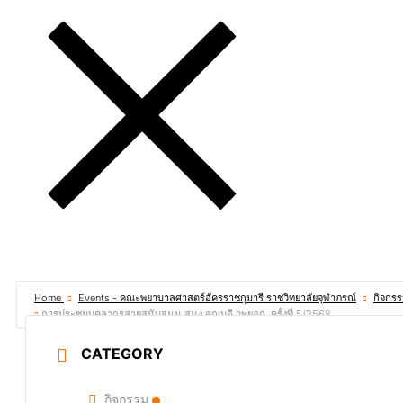
Home
Events - คณะพยาบาลศาสตร์อัครราชกุมารี ราชวิทยาลัยจุฬาภรณ์
กิจกร
การประชุมบุคลากรสายสนับสนุน สนง.คณบดี วพยอก. ครั้งที่ 5/2568
CATEGORY
กิจกรรม