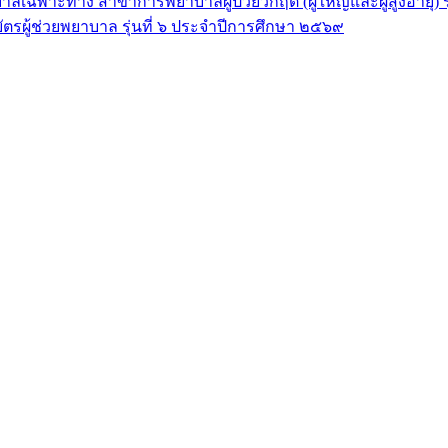
ลเฉพาะทาง สาขาการพยาบาลผู้ป่วยวิกฤต (ผู้ใหญ่และผู้สูงอายุ) 
ัตรผู้ช่วยพยาบาล รุ่นที่ ๖ ประจำปีการศึกษา ๒๕๖๙