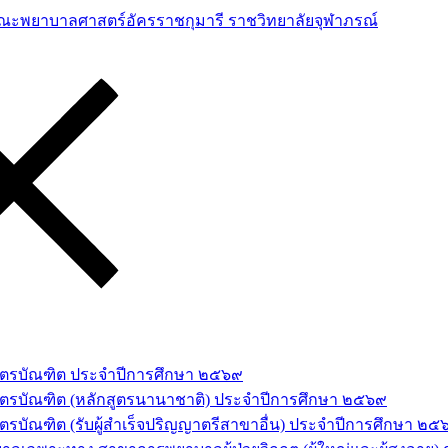
าสตรบัณฑิต ประจำปีการศึกษา ๒๕๖๙
สตรบัณฑิต (หลักสูตรนานาชาติ) ประจำปีการศึกษา ๒๕๖๙
รบัณฑิต (รับผู้สำเร็จปริญญาตรีสาขาอื่น) ประจำปีการศึกษา ๒๕