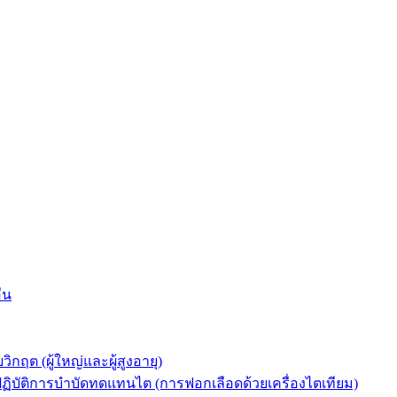
่น
ต (ผู้ใหญ่และผู้สูงอายุ)
ัติการบำบัดทดแทนไต (การฟอกเลือดด้วยเครื่องไตเทียม)