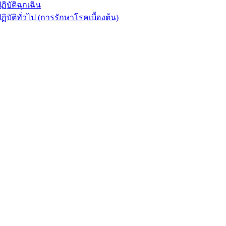
ัติฉุกเฉิน
ิทั่วไป (การรักษาโรคเบื้องต้น)