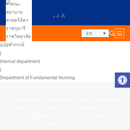
A
A
A
EN
หน้าแรก
|
Internal department
|
Op
Department of Fundamental Nursing
The Department of Fundamental Nursing is responsible
for teaching basic nursing, nursing information, and
nursing management. It also co-teaches theoretical and
practical subjects with the Department of Adult and