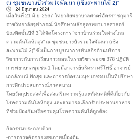
ณ ชุมชนบางบัวร่วมใจพัฒนา (เชิงสะพานไม้ 2)”
24 มิถุนายน 2024
เมื่อวันที่ 21 มิ.ย. 2567 วิทยาลัยพยาบาลศาตร์อัครราชกุมารี
ราชวิทยาลัยจุฬาภรณ์ นักศึกษาหลักสูตรพยาบาลศาสตร์
บัณฑิตชั้นปีที่ 3 ได้จัดโครงการ “ชาวบ้านร่วมใจห่างไกล
ความดันโลหิตสูง” ณ ชุมชนบางบัวร่วมใจพัฒนา (เชิง
สะพานไม้ 2)” ซึ่งเป็นการบูรณาการพันธกิจด้านบริการ
วิชาการกับการเรียนการสอนในรายวิชา พยชช 378 ปฏิบัติ
การพยาบาลชุมชน 1 โดยมีอาจารย์นริศรา ศรีโพธิ์ อาจารย์
เอกลักษณ์ ฟักสุข และอาจารย์ดร.นงนุช เดชจบ เป็นที่ปรึกษา
การฝึกประสบการณ์ภาคสนาม
โดยวัตถุประสงค์เพื่อส่งเสริมความรู้และทัศนคติที่ดีเกี่ยวกับ
โรคความดันโลหิตสูง และสามารถเลือกรับประทานอาหาร
ที่ช่วยป้องกันหรือควบคุมโรคความดันได้ถูกต้อง
กิจกรรมประกอบด้วย
-การตรวจคัดกรองสุขภาพเบื้องต้น