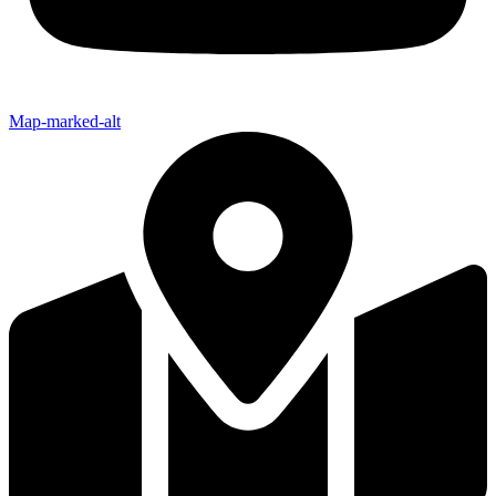
Map-marked-alt