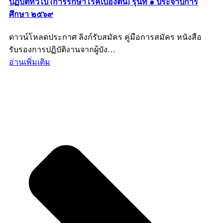
ปฏิบัติทั่วไป (การรักษาโรคเบื้องต้น) รุ่นที่ ๑ ประจำปีการ
ศึกษา ๒๕๖๙
ดาวน์โหลดประกาศ ลิงก์รับสมัคร คู่มือการสมัคร หนังสือ
รับรองการปฏิบัติงานจากผู้บัง…
อ่านเพิ่มเติม