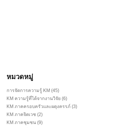
หลักสูตรการพยาบาลเฉพาะทาง สาขาการ
พยาบาลเวชปฏิบัติการบำบัดทดแทนไต (การ
ฟอกเลือดด้วยเครื่องไตเทียม) รุ่นที่ ๕ ประจำปี
การศึกษา ๒๕๖๙
ดาวน์โหลดประกาศ หนังสือยืนยันสิทธิ์เพื่อเข้ารับ
การอบรม หนังสืออนุมัติให้ลาฝึกอบร…
อ่านเพิ่มเติม
หมวดหมู่
การจัดการความรู้ KM
(45)
KM ความรู้ที่ได้จากงานวิจัย
(6)
KM ภาคครอบครัวและผดุงครรภ์
(3)
KM ภาคจิตเวช
(2)
KM ภาคชุมชน
(9)