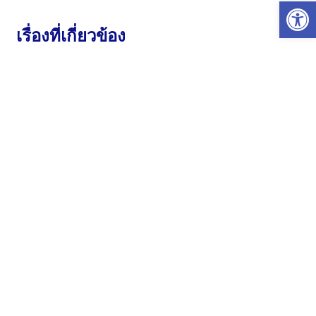
Op
เรื่องที่เกี่ยวข้อง
7 สิงหาคม 2026
46.67K views
ประกาศ เรื่อง ขยายเวลาการรับสมัครบุคคล
เข้าฝึกอบรมหลักสูตรการพยาบาลเฉพาะทาง
สาขาการพยาบาลเวชปฏิบัติทั่วไป (การรักษา
โรคเบื้องต้น) รุ่นที่ ๑ ประจำปีการศึกษา ๒๕๖๙
ดาวน์โหลดประกาศ ลิงก์รับสมัคร คู่มือการสมัคร
หนังสือรับรองการปฏิบัติงานจากผู้บัง…
อ่านเพิ่มเติม