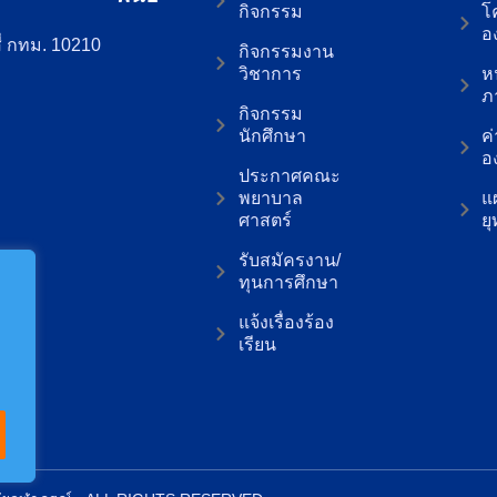
กิจกรรม
โ
อ
่ กทม. 10210
กิจกรรมงาน
วิชาการ
ห
ภ
กิจกรรม
นักศึกษา
ค
อ
ประกาศคณะ
พยาบาล
แ
ศาสตร์
ย
รับสมัครงาน/
ทุนการศึกษา
แจ้งเรื่องร้อง
เรียน