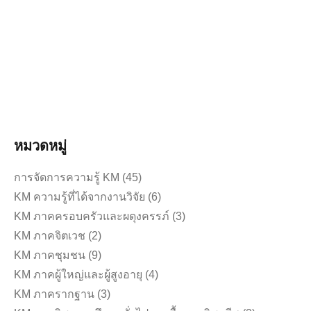
หลักสูตรพยาบาลศาสตรบัณฑิต สำหรับผู้สำเร็จ
ปริญญาตรีสาขาอื่น รุ่นที่ 5 และรุ่นที่ 6
กิจกรรมปลูกฝังอัตลักษณ์นักศึกษาด้านจิตอาสา หลักสูตร
พยาบาลศาสตรบัณฑิต สำหรับผู้สำ…
อ่านเพิ่มเติม
หมวดหมู่
การจัดการความรู้ KM
(45)
KM ความรู้ที่ได้จากงานวิจัย
(6)
KM ภาคครอบครัวและผดุงครรภ์
(3)
KM ภาคจิตเวช
(2)
KM ภาคชุมชน
(9)
KM ภาคผู้ใหญ่และผู้สูงอายุ
(4)
KM ภาครากฐาน
(3)