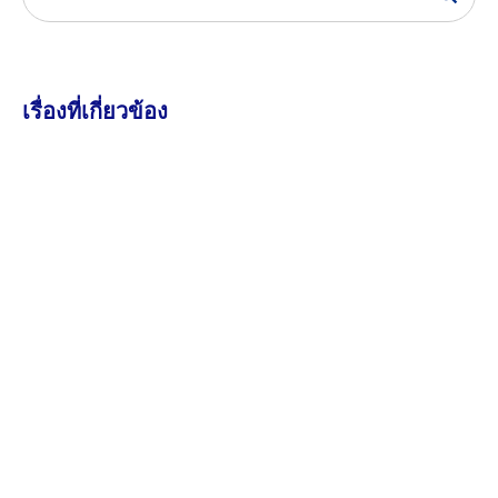
เรื่องที่เกี่ยวข้อง
6 สิงหาคม 2026
46.41K views
ประกาศ เรื่อง เรียกผู้ผ่านการคัดเลือกได้สำรองเป็นผู้
ผ่านการคัดเลือกเข้าฝึกอบรม หลักสูตรการพยาบาล
เฉพาะทาง สาขาการพยาบาลเวชปฏิบัติการบำบัด
ทดแทนไต (การฟอกเลือดด้วยเครื่องไตเทียม) รุ่นที่ ๕
ประจำปีการศึกษา ๒๕๖๙
ดาวน์โหลดประกาศ หนังสือยืนยันสิทธิ์เพื่อเข้ารับการอบรม
หนังสืออนุมัติให้ลาฝึกอบร…
อ่านเพิ่มเติม