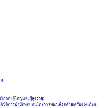
่น
ต (ผู้ใหญ่และผู้สูงอายุ)
ัติการบำบัดทดแทนไต (การฟอกเลือดด้วยเครื่องไตเทียม)