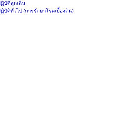
ัติฉุกเฉิน
ิทั่วไป (การรักษาโรคเบื้องต้น)