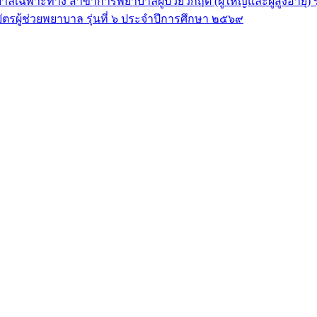
ลเฉพาะทาง สาขาการพยาบาลผู้ป่วยวิกฤต (ผู้ใหญ่และผู้สูงอายุ) 
ัตรผู้ช่วยพยาบาล รุ่นที่ ๖ ประจำปีการศึกษา ๒๕๖๙