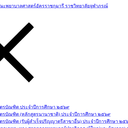
าสตรบัณฑิต ประจำปีการศึกษา ๒๕๖๙
สตรบัณฑิต (หลักสูตรนานาชาติ) ประจำปีการศึกษา ๒๕๖๙
รบัณฑิต (รับผู้สำเร็จปริญญาตรีสาขาอื่น) ประจำปีการศึกษา ๒๕