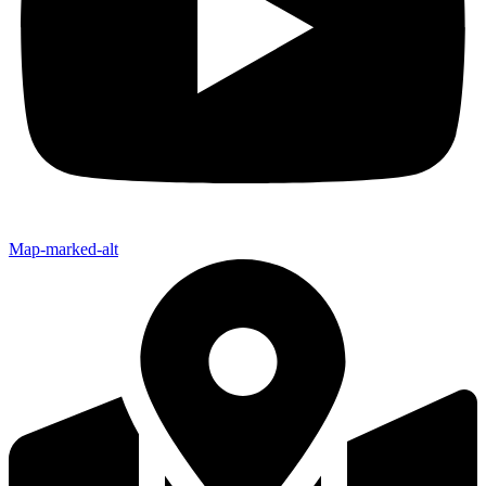
Map-marked-alt