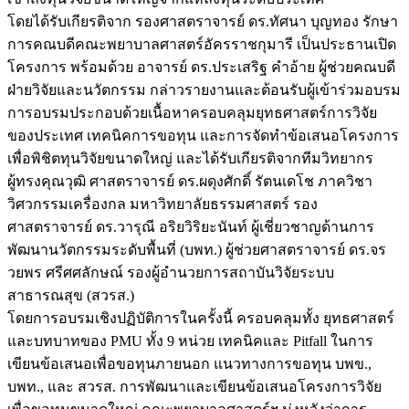
โดยได้รับเกียรติจาก รองศาสตราจารย์ ดร.ทัศนา บุญทอง รักษา
การคณบดีคณะพยาบาลศาสตร์อัครราชกุมารี เป็นประธานเปิด
โครงการ พร้อมด้วย อาจารย์ ดร.ประเสริฐ คำอ้าย ผู้ช่วยคณบดี
ฝ่ายวิจัยและนวัตกรรม กล่าวรายงานและต้อนรับผู้เข้าร่วมอบรม
การอบรมประกอบด้วยเนื้อหาครอบคลุมยุทธศาสตร์การวิจัย
ของประเทศ เทคนิคการขอทุน และการจัดทำข้อเสนอโครงการ
เพื่อพิชิตทุนวิจัยขนาดใหญ่ และได้รับเกียรติจากทีมวิทยากร
ผู้ทรงคุณวุฒิ ศาสตราจารย์ ดร.ผดุงศักดิ์ รัตนเดโช ภาควิชา
วิศวกรรมเครื่องกล มหาวิทยาลัยธรรมศาสตร์ รอง
ศาสตราจารย์ ดร.วารุณี อริยวิริยะนันท์ ผู้เชี่ยวชาญด้านการ
พัฒนานวัตกรรมระดับพื้นที่ (บพท.) ผู้ช่วยศาสตราจารย์ ดร.จร
วยพร ศรีศศลักษณ์ รองผู้อำนวยการสถาบันวิจัยระบบ
สาธารณสุข (สวรส.)
โดยการอบรมเชิงปฏิบัติการในครั้งนี้ ครอบคลุมทั้ง ยุทธศาสตร์
และบทบาทของ PMU ทั้ง 9 หน่วย เทคนิคและ Pitfall ในการ
เขียนข้อเสนอเพื่อขอทุนภายนอก แนวทางการขอทุน บพข.,
บพท., และ สวรส. การพัฒนาและเขียนข้อเสนอโครงการวิจัย