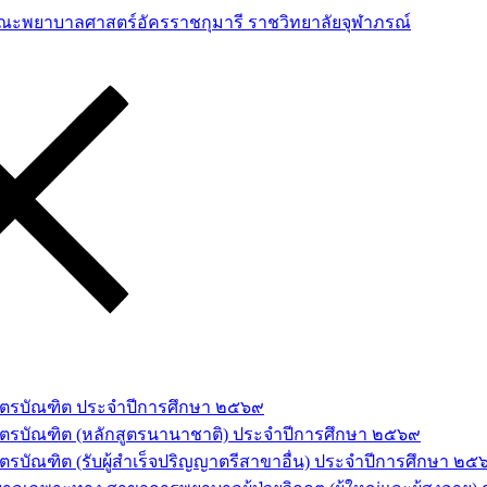
าสตรบัณฑิต ประจำปีการศึกษา ๒๕๖๙
สตรบัณฑิต (หลักสูตรนานาชาติ) ประจำปีการศึกษา ๒๕๖๙
รบัณฑิต (รับผู้สำเร็จปริญญาตรีสาขาอื่น) ประจำปีการศึกษา ๒๕