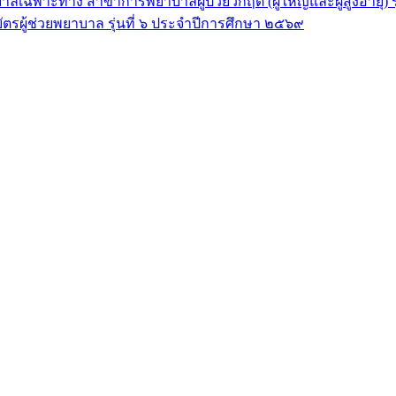
ลเฉพาะทาง สาขาการพยาบาลผู้ป่วยวิกฤต (ผู้ใหญ่และผู้สูงอายุ) 
ัตรผู้ช่วยพยาบาล รุ่นที่ ๖ ประจำปีการศึกษา ๒๕๖๙