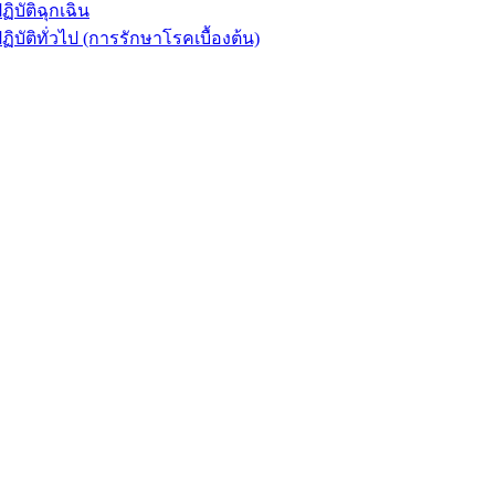
ัติฉุกเฉิน
ิทั่วไป (การรักษาโรคเบื้องต้น)