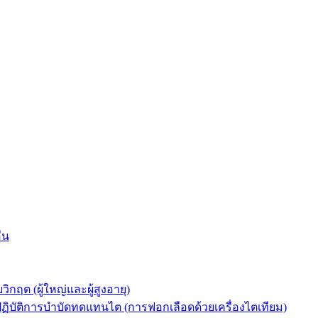
่น
ต (ผู้ใหญ่และผู้สูงอายุ)
ัติการบำบัดทดแทนไต (การฟอกเลือดด้วยเครื่องไตเทียม)