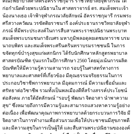
คณะพยาบาลศาสตร์อัครราชกุมารี ราชวิทยาลัยจุฬาภรณ์ ได้
ก่อกำเนิดด้วยพระปณิธานใน ศาสตราจารย์ ดร. สมเด็จพระเจ้า
น้องนางเธอ เจ้าฟ้าจุฬาภรณวลัยลักษณ์ อัครราชกุมารี กรมพระ
ศรีสวางควัฒน วรขัตติยราชนารี องค์ประธานราชวิทยาลัยจุฬา
ภรณ์ ที่มีพระประสงค์ในการสืบสานพระราชปณิธานพระบาท
สมเด็จพระบรมชนกาธิเบศร มหาภูมิพลอดุลยเดชมหาราช บรม
นาถบพิตร และสมเด็จพระศรีนครินทราบรมราชชนนี ในการ
ขจัดทุกข์บำรุงสุขแก่ผสกนิกร ได้รับนักศึกษาหลักสูตรพยาบาล
ศาสตรบัณฑิต รุ่นแรกในปีการศึกษา 2560 โดยมุ่งเน้นการผลิต
บัณฑิตให้มีความรู้ความสามารถ รอบรู้ในศาสตร์ทางการ
พยาบาลและศาสตร์ที่เกี่ยวข้อง มีคุณธรรมจริยธรรมในการ
ประกอบวิชาชีพการพยาบาล มีอุดมการณ์ มีความเชื่อมั่นและ
ศรัทธาต่อวิชาชีพ รวมทั้งเป็นพลเมืองดีที่สร้างสรรค์ประโยชน์
ต่อสังคม ภายใต้อัตลักษณ์ “รอบรู้ พัฒนา จิตอาสา นำพาความ
สุข” ซึ่งหมายถึงการมีความรู้และสามารถแสวงหาความรู้อย่าง
ต่อเนื่อง เพื่อพัฒนาคุณภาพการพยาบาลด้วยกระบวนการวิจัย มี
จิตอาสาในการทำงานเพื่อส่วนรวมเพื่อให้ประชาชนมีสุขภาพดี
และมีความสุขในการเป็นผู้ให้ และสืบสานพระปณิธานขององค์