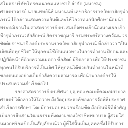
สโมสร บริษัทโทรคมนาคมแห่งชาติ จำกัด (มหาชน)
ศาสตราจารย์ นายแพทย์นิธิ มหานนท์ เลขาธิการราชวิทยาลัยจุฬา
ภรณ์ ได้กล่าวแสดงความยินดีและให้โอวาทแก่นักศึกษาน้อมนำ
พระปณิธานใน ศาสตราจารย์ ดร. สมเด็จพระเจ้าน้องนางเธอ เจ้า
ฟ้าจุฬาภรณวลัยลักษณ์ อัครราชกุมารี กรมพระศรีสวางควัฒน วร
ขัตติยราชนารี องค์ประธานราชวิทยาลัยจุฬาภรณ์ ที่กล่าวว่า “เป็น
เลิศเพื่อทุกชีวิต” ให้ทุกคนใช้เป็นแนวทางในการทำงาน ฝึกตน และ
ปฏิบัติหน้าที่ด้วยความเมตตา ซื่อสัตย์ มีจิตอาสา เพื่อให้ประชาชน
ทุกคนได้รับบริการที่เป็นเลิศ ให้ทุกคนได้ช่วยกันทำงานในหน้าที่
ของตนเองอย่างเต็มกำลังความสามารถ เพื่อนำพาองค์กรให้
ประสบความสำเร็จต่อไป
รองศาสตราจารย์ ดร.ทัศนา บุญทอง คณบดีคณะพยาบาล
ศาสตร์ ได้กล่าวให้โอวาท ถึงวัตถุประสงค์ของการจัดพิธีประกาศ
สำเร็จการศึกษา โดยมีการมอบหมวกพร้อมขีด ถือเป็นพิธีที่สำคัญ
เป็นการสืบสานวัฒนธรรมที่งดงามของวิชาชีพพยาบาล ผู้สวมใส่
หมวกพร้อมขีดเป็นสัญลักษณ์ว่า ผู้ที่ใส่นั้นเป็นบุคคลซึ่งได้รับการ