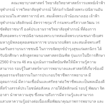
คณะพยาบาลศาสตร์ วิทยาลัยวิทยาศาสตร์การแพทย์เจ้าฟ้า
จุฬาภรณ์ ราชวิทยาลัยจุฬาภรณ์ ได้ก่อกำเนิดด้วยพระปณิธานอัน
แน่วแน่ใน ศาสตราจารย์ ดร. สมเด็จพระเจ้าน้องนางเธอ เจ้าฟ้า
จุฬาภรณวลัยลักษณ์ อัครราชกุมารี กรมพระศรีสวางควัฒน วร
ขัตติยราชนารี องค์ประธานราชวิทยาลัยจุฬาภรณ์ ที่ต้องการ
สืบทอดพระราชปณิธานของพระบาทสมเด็จพระบรมชนกาธิเบศร
มหาภูมิพลอดุลยเดชมหาราช บรมนาถบพิตร และสมเด็จพระศรี
นครินทราบรมราชชนนี ในการขจัดทุกข์บำรุงสุขแก่ผสกนิกร ได้
รับนักศึกษา หลักสูตรพยาบาลศาสตรบัณฑิต รุ่นแรกในปีการศึกษา
2560 จำนวน 46 คน มุ่งเน้นการผลิตบัณฑิตให้มีความรู้ความ
สามารถ รอบรู้ในศาสตร์ทางการพยาบาลและศาสตร์ที่เกี่ยวข้องมี
คุณธรรมจริยธรรมในการประกอบวิชาชีพการพยาบาล มี
อุดมการณ์ มีความเชื่อมั่นและศรัทธาต่อวิชาชีพและเป็นพลเมืองดี
ที่สร้างสรรค์ประโยชน์ต่อสังคม ภายใต้อัตลักษณ์ รอบรู้ พัฒนา จิต
อาสา นำพาความสุข ซึ่งหมายถึงการมีความรู้และสามารถ
แสวงหาความรู้อย่างต่อเนื่องเพื่อพัฒนาคุณภาพการพยาบาล และ