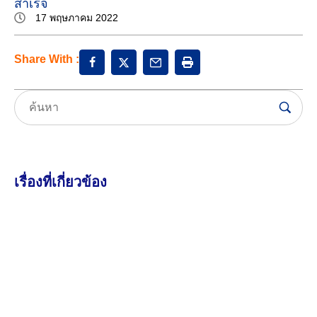
สำเร็จ
17 พฤษภาคม 2022
Share With :
เรื่องที่เกี่ยวข้อง
7 สิงหาคม 2026
46.70K views
ประกาศ เรื่อง ขยายเวลาการรับสมัครบุคคลเข้าฝึก
อบรมหลักสูตรการพยาบาลเฉพาะทาง สาขาการ
พยาบาลเวชปฏิบัติทั่วไป (การรักษาโรคเบื้องต้น) รุ่นที่