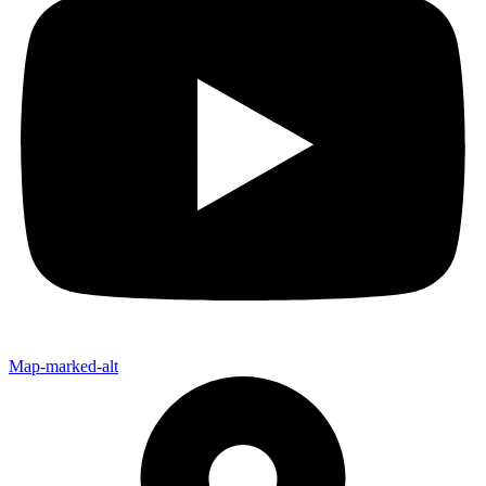
Map-marked-alt