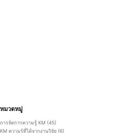
6 สิงหาคม 2026
46.46K views
ประกาศ เรื่อง เรียกผู้ผ่านการคัดเลือกได้สำรองเป็นผู้
ผ่านการคัดเลือกเข้าฝึกอบรม หลักสูตรการพยาบาล
เฉพาะทาง สาขาการพยาบาลเวชปฏิบัติการบำบัด
ทดแทนไต (การฟอกเลือดด้วยเครื่องไตเทียม) รุ่นที่ ๕
ประจำปีการศึกษา ๒๕๖๙
ดาวน์โหลดประกาศ หนังสือยืนยันสิทธิ์เพื่อเข้ารับการอบรม
หนังสืออนุมัติให้ลาฝึกอบร…
อ่านเพิ่มเติม
หมวดหมู่
การจัดการความรู้ KM
(45)
KM ความรู้ที่ได้จากงานวิจัย
(6)