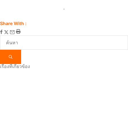
Share With :
เรื่องที่เกี่ยวข้อง
7 สิงหาคม 2026
46.70K views
ประกาศ เรื่อง ขยายเวลาการรับสมัครบุคคลเข้าฝึก
อบรมหลักสูตรการพยาบาลเฉพาะทาง สาขาการ
พยาบาลเวชปฏิบัติทั่วไป (การรักษาโรคเบื้องต้น) รุ่น
ที่ ๑ ประจำปีการศึกษา ๒๕๖๙
ดาวน์โหลดประกาศ ลิงก์รับสมัคร คู่มือการสมัคร หนังสือรับรอง