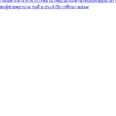
ลเฉพาะทาง สาขาการพยาบาลผู้ป่วยวิกฤต (ผู้ใหญ่และผู้สูงอายุ) 
ัตรผู้ช่วยพยาบาล รุ่นที่ ๖ ประจำปีการศึกษา ๒๕๖๙