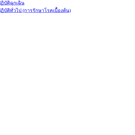
ัติฉุกเฉิน
ิทั่วไป (การรักษาโรคเบื้องต้น)