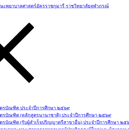
าสตรบัณฑิต ประจำปีการศึกษา ๒๕๖๙
สตรบัณฑิต (หลักสูตรนานาชาติ) ประจำปีการศึกษา ๒๕๖๙
รบัณฑิต (รับผู้สำเร็จปริญญาตรีสาขาอื่น) ประจำปีการศึกษา ๒๕