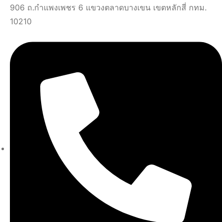
906 ถ.กำแพงเพชร 6 แขวงตลาดบางเขน เขตหลักสี่ กทม.
10210