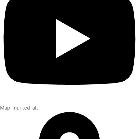
Map-marked-alt