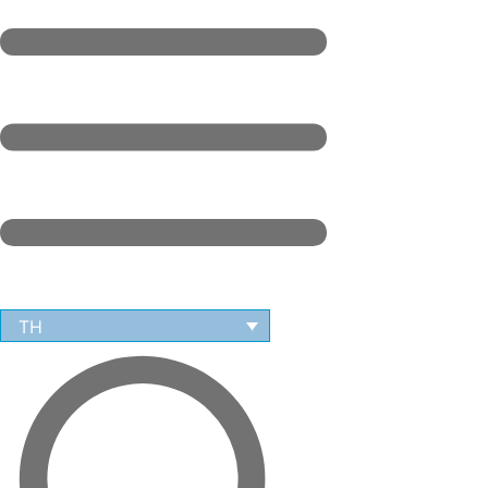
size.
TH