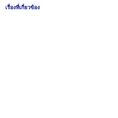
เรื่องที่เกี่ยวข้อง
7 สิงหาคม 2026
46.69K views
ประกาศ เรื่อง ขยายเวลาการรับสมัครบุคคลเข้าฝึก
อบรมหลักสูตรการพยาบาลเฉพาะทาง สาขาการ