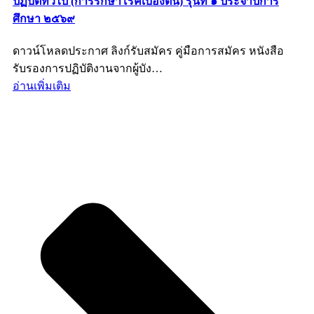
ปฏิบัติทั่วไป (การรักษาโรคเบื้องต้น) รุ่นที่ ๑ ประจำปีการ
ศึกษา ๒๕๖๙
ดาวน์โหลดประกาศ ลิงก์รับสมัคร คู่มือการสมัคร หนังสือ
รับรองการปฏิบัติงานจากผู้บัง…
อ่านเพิ่มเติม