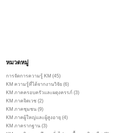
ทดแทนไต (การฟอกเลือดด้วยเครื่องไตเทียม) รุ่นที่ ๕
ประจำปีการศึกษา ๒๕๖๙
ดาวน์โหลดประกาศ หนังสือยืนยันสิทธิ์เพื่อเข้ารับการอบรม
หนังสืออนุมัติให้ลาฝึกอบร…
อ่านเพิ่มเติม
หมวดหมู่
การจัดการความรู้ KM
(45)
KM ความรู้ที่ได้จากงานวิจัย
(6)
KM ภาคครอบครัวและผดุงครรภ์
(3)
KM ภาคจิตเวช
(2)
KM ภาคชุมชน
(9)
KM ภาคผู้ใหญ่และผู้สูงอายุ
(4)
KM ภาครากฐาน
(3)