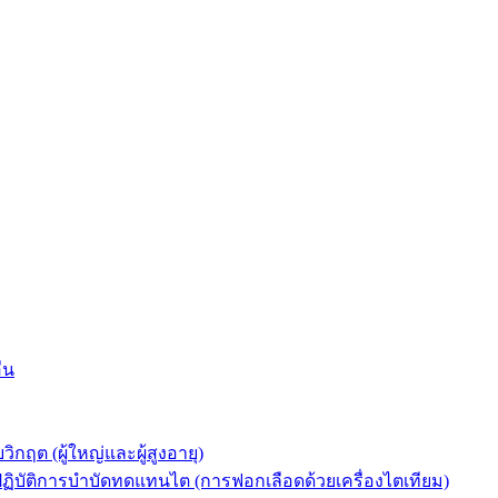
่น
ต (ผู้ใหญ่และผู้สูงอายุ)
ัติการบำบัดทดแทนไต (การฟอกเลือดด้วยเครื่องไตเทียม)