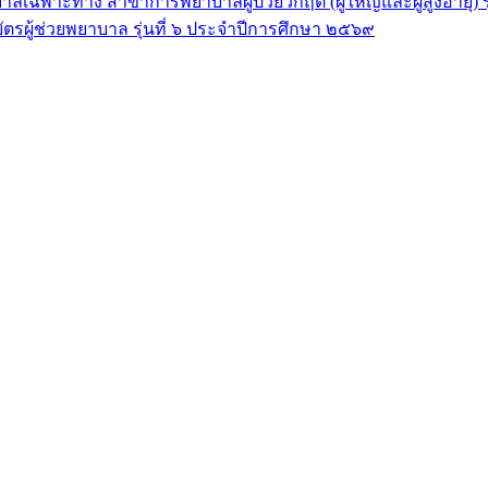
ลเฉพาะทาง สาขาการพยาบาลผู้ป่วยวิกฤต (ผู้ใหญ่และผู้สูงอายุ) 
ัตรผู้ช่วยพยาบาล รุ่นที่ ๖ ประจำปีการศึกษา ๒๕๖๙