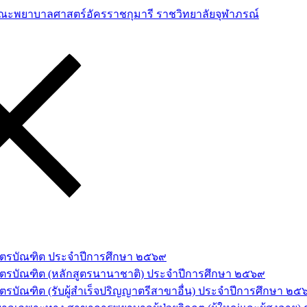
าสตรบัณฑิต ประจำปีการศึกษา ๒๕๖๙
สตรบัณฑิต (หลักสูตรนานาชาติ) ประจำปีการศึกษา ๒๕๖๙
รบัณฑิต (รับผู้สำเร็จปริญญาตรีสาขาอื่น) ประจำปีการศึกษา ๒๕