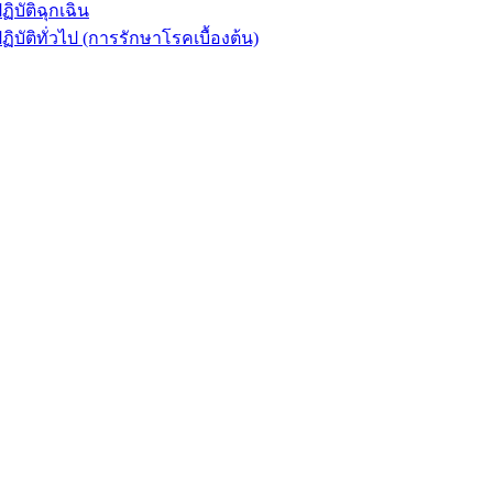
ัติฉุกเฉิน
ิทั่วไป (การรักษาโรคเบื้องต้น)