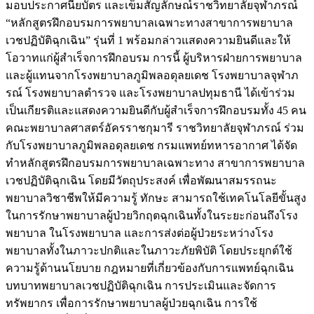
มอบประกาศนียบัตร และเข็มสัญลักษณ์ราชวิทยาลัยจุฬาภรณ์
“หลักสูตรฝึกอบรมการพยาบาลเฉพาะทางสาขาการพยาบาล
เวชปฏิบัติฉุกเฉิน” รุ่นที่ 1 พร้อมกล่าวแสดงความยินดีและให้
โอวาทแก่ผู้สำเร็จการฝึกอบรม การนี้ ผู้บริหารฝ่ายการพยาบาล
และผู้แทนจากโรงพยาบาลภูมิพลอดุลยเดช โรงพยาบาลจุฬาภ
รณ์ โรงพยาบาลตำรวจ และโรงพยาบาลปทุมธานี ได้เข้าร่วม
เป็นเกียรติและแสดงความยินดีกับผู้สำเร็จการฝึกอบรมทั้ง 45 คน
คณะพยาบาลศาสตร์อัครราชกุมารี ราชวิทยาลัยจุฬาภรณ์ ร่วม
กับโรงพยาบาลภูมิพลอดุลยเดช กรมแพทย์ทหารอากาศ ได้จัด
ทำหลักสูตรฝึกอบรมการพยาบาลเฉพาะทาง สาขาการพยาบาล
เวชปฏิบัติฉุกเฉิน โดยมีวัตถุประสงค์ เพื่อพัฒนาสมรรถนะ
พยาบาลวิชาชีพให้มีความรู้ ทักษะ สามารถใช้เทคโนโลยีขั้นสูง
ในการรักษาพยาบาลผู้ป่วยวิกฤตฉุกเฉินทั้งในระยะก่อนถึงโรง
พยาบาล ในโรงพยาบาล และการส่งต่อผู้ป่วยระหว่างโรง
พยาบาลทั้งในภาวะปกติและในภาวะภัยพิบัติ โดยประยุกต์ใช้
ความรู้ด้านนโยบาย กฎหมายที่เกี่ยวข้องกับการแพทย์ฉุกเฉิน
บทบาทพยาบาลเวชปฏิบัติฉุกเฉิน การประเมินและจัดการ
ทรัพยากร เพื่อการรักษาพยาบาลผู้ป่วยฉุกเฉิน การใช้