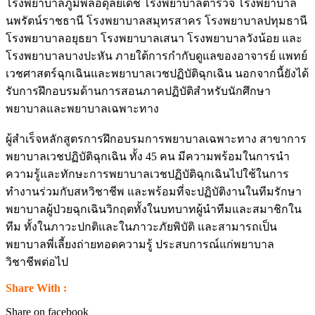
โรงพยาบาลภูมิพลอดุลยเดช โรงพยาบาลตำรวจ โรงพยาบาล
นพรัตน์ราชธานี โรงพยาบาลสมุทรสาคร โรงพยาบาลปทุมธานี
โรงพยาบาลอยุธยา โรงพยาบาลเสนา โรงพยาบาลวังน้อย และ
โรงพยาบาลบางปะหัน ภายใต้การกำกับดูแลของอาจารย์ แพทย์
เวชศาสตร์ฉุกเฉินและพยาบาลเวชปฏิบัติฉุกเฉิน นอกจากนี้ยังได้
รับการฝึกอบรมด้านการสอนภาคปฏิบัติสำหรับนักศึกษา
พยาบาลและพยาบาลเฉพาะทาง
ผู้สำเร็จหลักสูตรการฝึกอบรมการพยาบาลเฉพาะทาง สาขาการ
พยาบาลเวชปฏิบัติฉุกเฉิน ทั้ง 45 คน มีความพร้อมในการนำ
ความรู้และทักษะการพยาบาลเวชปฏิบัติฉุกเฉินไปใช้ในการ
ทำงานร่วมกับสหวิชาชีพ และพร้อมที่จะปฏิบัติงานในทีมรักษา
พยาบาลผู้ป่วยฉุกเฉินวิกฤตทั้งในบทบาทผู้นำทีมและสมาชิกใน
ทีม ทั้งในภาวะปกติและในภาวะภัยพิบัติ และสามารถเป็น
พยาบาลพี่เลี้ยงถ่ายทอดความรู้ ประสบการณ์แก่พยาบาล
วิชาชีพต่อไป
Share With :
Share on facebook