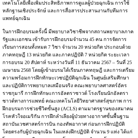
เทคโนโลยีเพื่อเพิ่มประสิทธิภาพการดูแลผู้ป่วยฉุกเฉิน การใช้
หลักฐานเชิงประจักษ์ และการสื่อสารประสานงานกับทีมการ
แพทย์ฉุกเฉิน
ในการฝึกอบรมครั้งนี้ มีพยาบาลวิชาชีพจากสถานพยาบาลภาค
รัฐและเอกชน เข้ารับการฝึกอบรมจำนวน 45 คน การจัดการ
เรียนการสอนทั้งหมด 7 วิชา จำนวน 20 หน่วยกิต ประกอบด้วย
ภาคทฤษฎี 13 หน่วยกิต และภาคปฏิบัติ 7 หน่วยกิต ระยะเวลา
การอบรม 20 สัปดาห์ ระหว่างวันที่ 11 ธันวาคม 2567 – วันที่ 25
เมษายน 2568 โดยผู้เข้าอบรมได้เรียนภาคทฤษฎี และการเตรียม
ความพร้อมการฝึกทักษะเวชปฏิบัติฉุกเฉิน ในศูนย์เสริมศึกษา
และปฏิบัติการพยาบาลเสมือนจริง คณะพยาบาลศาสตร์อัคร
ราชกุมารี การฝึกทักษะการอัลตราซาวด์ โรงเรียนนักอัลตรา
ซาวด์ทางการแพทย์ คณะเทคโนโลยีวิทยาศาสตร์สุขภาพ การ
ฝึกอบรมการช่วยชีวิตขั้นสูง (ACLS) ตามมาตรฐานของสมาคม
โรคหัวใจอเมริกัน การฝึกลำเลียงผู้ป่วยทางอากาศขั้นพื้นฐาน
สถาบันเวชศาสตร์การบิน กองทัพอากาศ ก่อนการฝึกปฏิบัติ
โดยตรงกับผู้ป่วยฉุกเฉิน ในแหล่งฝึกปฏิบัติ จำนวน 9 แห่ง ได้แก่