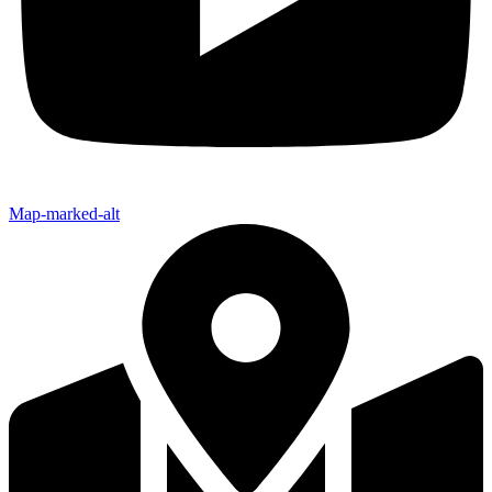
Map-marked-alt