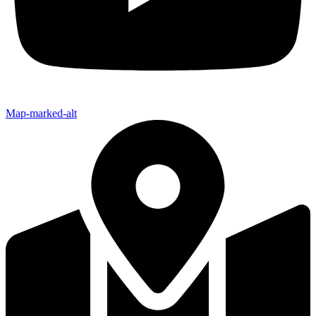
Map-marked-alt