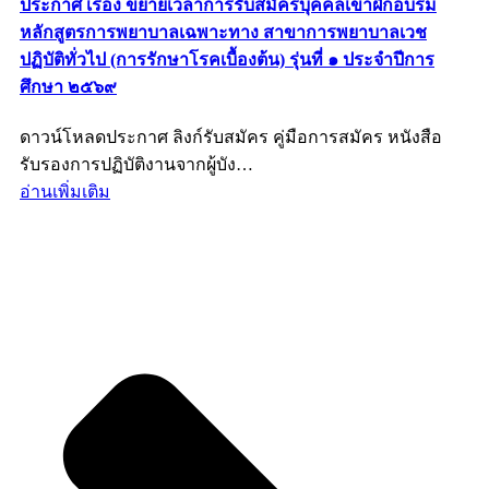
ประกาศ เรื่อง ขยายเวลาการรับสมัครบุคคลเข้าฝึกอบรม
หลักสูตรการพยาบาลเฉพาะทาง สาขาการพยาบาลเวช
ปฏิบัติทั่วไป (การรักษาโรคเบื้องต้น) รุ่นที่ ๑ ประจำปีการ
ศึกษา ๒๕๖๙
ดาวน์โหลดประกาศ ลิงก์รับสมัคร คู่มือการสมัคร หนังสือ
รับรองการปฏิบัติงานจากผู้บัง…
อ่านเพิ่มเติม