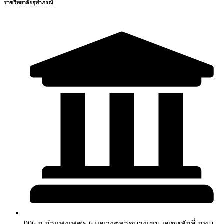
ราชวิทยาลัยจุฬาภรณ์
906 ถ.กำแพงเพชร 6 แขวงตลาดบางเขน เขตหลักสี่ กทม.