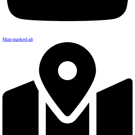
Map-marked-alt