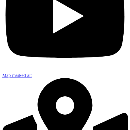
Map-marked-alt