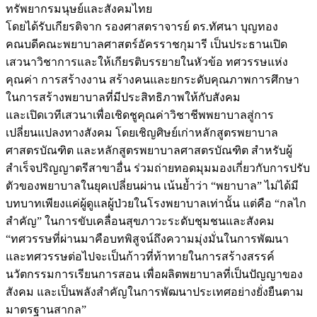
ทรัพยากรมนุษย์และสังคมไทย
โดยได้รับเกียรติจาก รองศาสตราจารย์ ดร.ทัศนา บุญทอง
คณบดีคณะพยาบาลศาสตร์อัครราชกุมารี เป็นประธานเปิด
เสวนาวิชาการและให้เกียรติบรรยายในหัวข้อ ทศวรรษแห่ง
คุณค่า การสร้างงาน สร้างคนและยกระดับคุณภาพการศึกษา
ในการสร้างพยาบาลที่มีประสิทธิภาพให้กับสังคม
และเปิดเวทีเสวนาเพื่อเชิดชูคุณค่าวิชาชีพพยาบาลสู่การ
เปลี่ยนแปลงทางสังคม โดยเชิญศิษย์เก่าหลักสูตรพยาบาล
ศาสตรบัณฑิต และหลักสูตรพยาบาลศาสตรบัณฑิต สำหรับผู้
สำเร็จปริญญาตรีสาขาอื่น ร่วมถ่ายทอดมุมมองเกี่ยวกับการปรับ
ตัวของพยาบาลในยุคเปลี่ยนผ่าน เน้นย้ำว่า “พยาบาล” ไม่ได้มี
บทบาทเพียงแค่ผู้ดูแลผู้ป่วยในโรงพยาบาลเท่านั้น แต่คือ “กลไก
สำคัญ” ในการขับเคลื่อนสุขภาวะระดับชุมชนและสังคม
“ทศวรรษที่ผ่านมาคือบทพิสูจน์ถึงความมุ่งมั่นในการพัฒนา
และทศวรรษต่อไปจะเป็นก้าวที่ท้าทายในการสร้างสรรค์
นวัตกรรมการเรียนการสอน เพื่อผลิตพยาบาลที่เป็นปัญญาของ
สังคม และเป็นพลังสำคัญในการพัฒนาประเทศอย่างยั่งยืนตาม
มาตรฐานสากล”