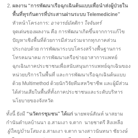
ผลงาน “การพัฒนาเรือฉุกเฉินต้นแบบเพื่อนำส่งผู้ป่วยใน
พื้นที่ทุรกันดารที่ประสานผ่านระบบ
Telemedicine”
หัวหน้าโครงการ:
อาจารย์มัตติกา ใจจันทร์
จุดเด่นของผลงาน คือ การพัฒนาเกิดขึ้นจากการแก้ไข
ปัญหาเชิงพื้นที่ด้วยการมีส่วนร่วมจากทุกภาคส่วน
ประกอบด้วย การพัฒนาระบบโครงสร้างพื้นฐานการ
โทรคมนาคม การพัฒนาเครือข่ายอาสาการแพทย์
ฉุกเฉินภาคประชาชนเพื่อสนับสนุนการแพทย์ฉุกเฉินของ
หน่วยบริการในพื้นที่ และการพัฒนาเรือฉุกเฉินต้นแบบ
ด้วย Multimethod ด้วยนักวิจัยทีมสหวิชาชีพ และผู้มีส่วน
ได้ส่วนเสียในพื้นที่ทั้งภาคประชาชนและระดับบริหาร
นโยบายของจังหวัด
ทั้งนี้ ยังมี
“นวัตกรชุมชน” ได้แก่
นายพจน์สัณห์ นาสยาม
กำนันตำบลบ้านนา อ.สามเงา จ.ตาก นายชาตรี สิงเหลือ
ผู้ใหญ่บ้านโสมง
อ.สามเงา จ.ตาก นางสาวนันทนา ชัยวงษ์