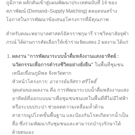
ภูมิภาค ผลักดันเข้าสู่แผนพัฒนาประเทศฉบับที่ 14 ของ
สภาพัฒน์ (Demand–Supply Matching) ตลอดจนสร้าง
โอกาสในการพัฒนาข้อเสนอโครงการที่มีคุณภาพ
สำหรับคณะพยาบาลศาสตร์อัครราชกุมารี ราชวิทยาลัยจุฬา
ภรณ์ ได้ผ่านการคัดเลือกให้เข้าร่วมจัดแสดง 2 ผลงาน ได้แก่
ผลงาน “การพัฒนาระบบน้ำดื่มพลังงานแสงอาทิตย์ :
นวัตกรรมเพื่อการดำรงชีวิตอย่างยั่งยืน”
ในพื้นที่ชุมชน
เหนือเขื่อนภูมิพล จังหวัดตาก
หัวหน้าโครงการ:
อาจารย์นริศรา ศรีโพธิ์
จุดเด่นของผลงาน คือ การพัฒนาระบบน้ำดื่มพลังงานแสง
อาทิตย์ที่ออกแบบมาเพื่อชุมชนชนบทในพื้นที่ที่ไม่มีไฟฟ้า
หรือระบบประปา ช่วยลดความเหลื่อมล้ำด้าน
สาธารณูปโภคขั้นพื้นฐาน และป้องกันโรคเกิดจากน้ำเป็น
สื่อ ซึ่งร่วมพัฒนากับชุมชนและสามารถบำรุงรักษาได้
ด้วยตนเอง