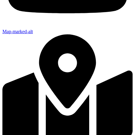
Map-marked-alt