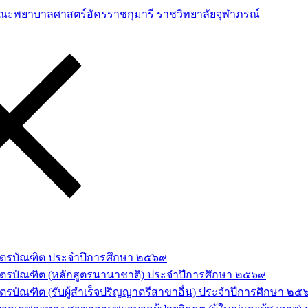
าสตรบัณฑิต ประจำปีการศึกษา ๒๕๖๙
สตรบัณฑิต (หลักสูตรนานาชาติ) ประจำปีการศึกษา ๒๕๖๙
รบัณฑิต (รับผู้สำเร็จปริญญาตรีสาขาอื่น) ประจำปีการศึกษา ๒๕