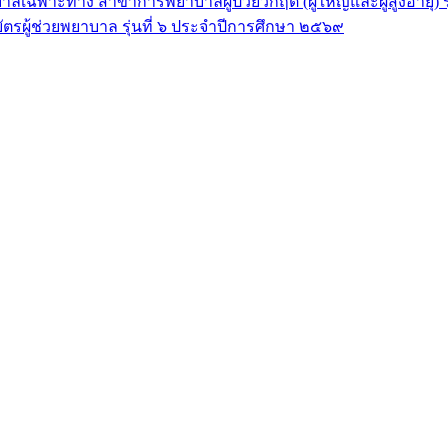
ลเฉพาะทาง สาขาการพยาบาลผู้ป่วยวิกฤต (ผู้ใหญ่และผู้สูงอายุ) 
ัตรผู้ช่วยพยาบาล รุ่นที่ ๖ ประจำปีการศึกษา ๒๕๖๙