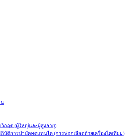
่น
ต (ผู้ใหญ่และผู้สูงอายุ)
ัติการบำบัดทดแทนไต (การฟอกเลือดด้วยเครื่องไตเทียม)