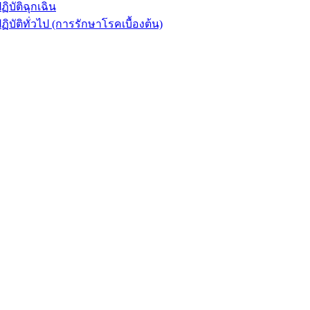
ัติฉุกเฉิน
ิทั่วไป (การรักษาโรคเบื้องต้น)