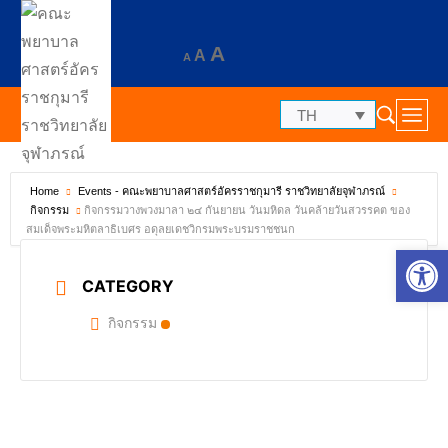
A
A
A
TH
Home
Events - คณะพยาบาลศาสตร์อัครราชกุมารี ราชวิทยาลัยจุฬาภรณ์
กิจกรรมวางพวงมาลา ๒๔ กันยายน วันมหิดล วันคล้ายวันสวรรคต ของ
กิจกรรม
สมเด็จพระมหิตลาธิเบศร อดุลยเดชวิกรมพระบรมราชชนก
Op
CATEGORY
กิจกรรม