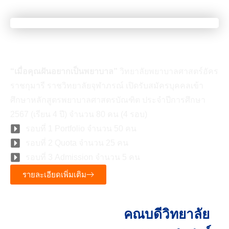
เมื่อคุณเป็นคนที่มีความฝัน
“เมื่อคุณฝันอยากเป็นพยาบาล”
วิทยาลัยพยาบาลศาสตร์อัคร
ราชกุมารี ราชวิทยาลัยจุฬาภรณ์ เปิดรับสมัครบุคคลเข้า
ศึกษาหลักสูตรพยาบาลศาสตรบัณฑิต ประจำปีการศึกษา
2567 (เรียน 4 ปี) จำนวน 80 คน (4 รอบ)
รอบที่ 1 Portfolio จำนวน 50 คน
รอบที่ 2 Quota จำนวน 25 คน
รอบที่ 3 Admission จำนวน 5 คน
รายละเอียดเพิ่มเติม
คณบดีวิทยาลัย