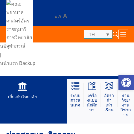
A
A
A
TH
หน้าแรก
|
หน้าแรก Backup
Op
ระบบ
เครื่อ
อัตรา
งาน
เกี่ยวกับวิทยาลัย
สารส
งแบบ
ค่า
วิจัย/
นเทศ
นักศึก
เล่า
งาน
ษา
เรียน
วิชาก
าร