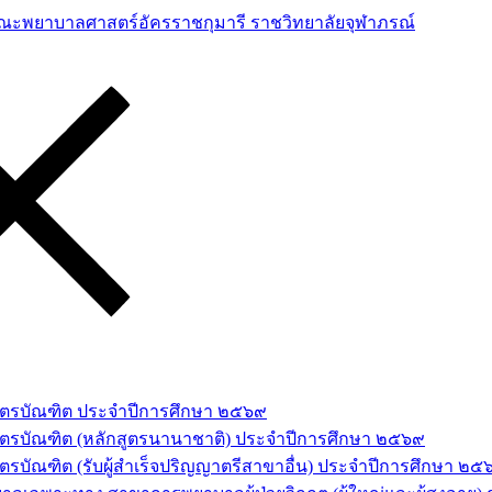
าสตรบัณฑิต ประจำปีการศึกษา ๒๕๖๙
สตรบัณฑิต (หลักสูตรนานาชาติ) ประจำปีการศึกษา ๒๕๖๙
รบัณฑิต (รับผู้สำเร็จปริญญาตรีสาขาอื่น) ประจำปีการศึกษา ๒๕