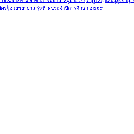
ลเฉพาะทาง สาขาการพยาบาลผู้ป่วยวิกฤต (ผู้ใหญ่และผู้สูงอายุ) 
ัตรผู้ช่วยพยาบาล รุ่นที่ ๖ ประจำปีการศึกษา ๒๕๖๙