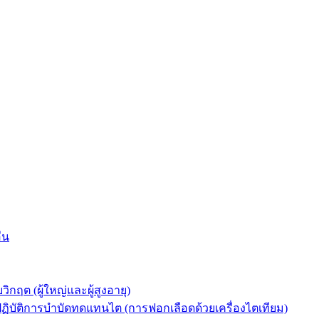
่น
ต (ผู้ใหญ่และผู้สูงอายุ)
ัติการบำบัดทดแทนไต (การฟอกเลือดด้วยเครื่องไตเทียม)