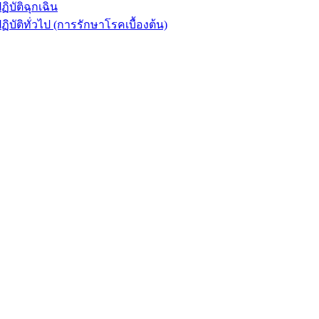
ัติฉุกเฉิน
ิทั่วไป (การรักษาโรคเบื้องต้น)