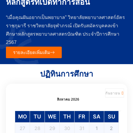
หลักสูตรที่เปิดทำการสอน
“เมื่อคุณฝันอยากเป็นพยาบาล” วิทยาลัยพยาบาลศาสตร์อัคร
ราชกุมารี ราชวิทยาลัยจุฬาภรณ์ เปิดรับสมัครบุคคลเข้า
ศึกษาหลักสูตรพยาบาลศาสตรบัณฑิต ประจำปีการศึกษา
2567
รายละเอียดเพิ่มเติม
ปฏิทินการศึกษา
กันยายน
สิงหาคม 2026
MO
TU
WE
TH
FR
SA
SU
27
28
29
30
31
1
2