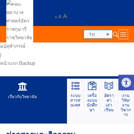
A
A
A
TH
หน้าแรก
|
หน้าแรก Backup
Op
ระบบ
เครื่อ
อัตรา
งาน
เกี่ยวกับวิทยาลัย
สารส
งแบบ
ค่า
วิจัย/
นเทศ
นักศึก
เล่า
งาน
ษา
เรียน
วิชาก
าร