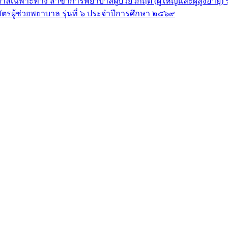
ลเฉพาะทาง สาขาการพยาบาลผู้ป่วยวิกฤต (ผู้ใหญ่และผู้สูงอายุ) 
ัตรผู้ช่วยพยาบาล รุ่นที่ ๖ ประจำปีการศึกษา ๒๕๖๙