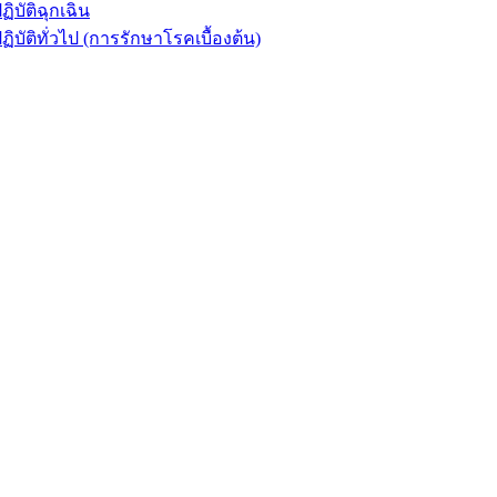
ัติฉุกเฉิน
ิทั่วไป (การรักษาโรคเบื้องต้น)