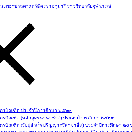
าสตรบัณฑิต ประจำปีการศึกษา ๒๕๖๙
สตรบัณฑิต (หลักสูตรนานาชาติ) ประจำปีการศึกษา ๒๕๖๙
รบัณฑิต (รับผู้สำเร็จปริญญาตรีสาขาอื่น) ประจำปีการศึกษา ๒๕