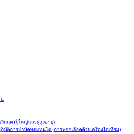
่น
ต (ผู้ใหญ่และผู้สูงอายุ)
ัติการบำบัดทดแทนไต (การฟอกเลือดด้วยเครื่องไตเทียม)