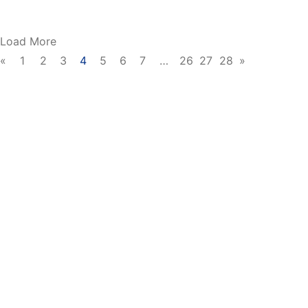
Load More
«
1
2
3
4
5
6
7
…
26
27
28
»
5 สิงหาคม 2026
2.93K views
คณะพยาบาลศาสตร์อัครราชกุมารี จัด
กิจกรรม “Restart Refresh: เปิดเทอม
ใหม่ จิตใจสดใส” เตรียมความพร้อม
นักศึกษาก้าวสู่ชีวิตมหาวิทยาลัยอย่าง
มั่นใจ
เมื่อวันที่ 4 สิงหาคม 2569 คณะพยาบาลศาสตร์อัครราชกุมารี
โดย ศูนย์บริการให้คำปรึกษาทางสุขภาพจิต (Happy Place
for Happy Mind) ได้จัดกิจกรรม “Restart Ref…