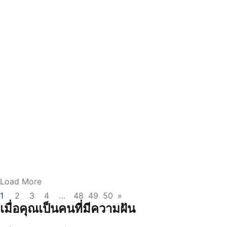
กิจกรรมปลูกฝังอัตลักษณ์นักศึกษาด้านจิตอาสา หลักสูตร
พยาบาลศาสตรบัณฑิต สำหรับผู้สำเร็จปริญญาตรีสาขาอื่น รุ่น
ที่ 5 และรุ่นที่ 6 ณ ศูนย์พัฒนาการจัดสวัสดิก…
อ่านเพิ่มเติม
Load More
1
2
3
4
…
48
49
50
»
เมื่อคุณเป็นคนที่มีความฝัน