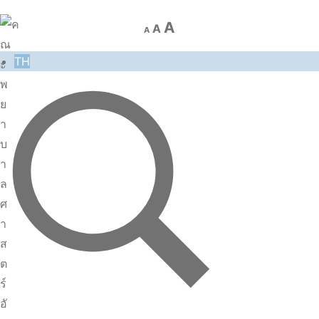
A
A
A
TH