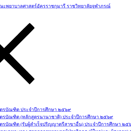
าสตรบัณฑิต ประจำปีการศึกษา ๒๕๖๙
สตรบัณฑิต (หลักสูตรนานาชาติ) ประจำปีการศึกษา ๒๕๖๙
รบัณฑิต (รับผู้สำเร็จปริญญาตรีสาขาอื่น) ประจำปีการศึกษา ๒๕