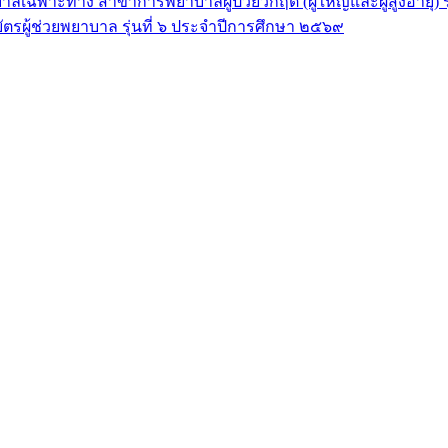
ลเฉพาะทาง สาขาการพยาบาลผู้ป่วยวิกฤต (ผู้ใหญ่และผู้สูงอายุ) 
ัตรผู้ช่วยพยาบาล รุ่นที่ ๖ ประจำปีการศึกษา ๒๕๖๙