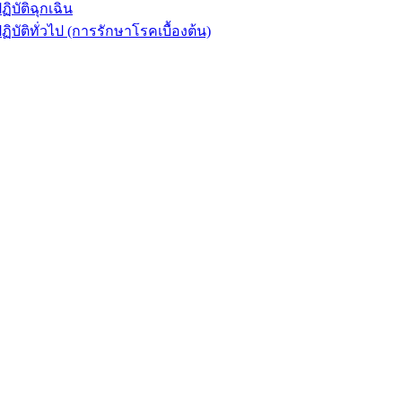
ัติฉุกเฉิน
ิทั่วไป (การรักษาโรคเบื้องต้น)