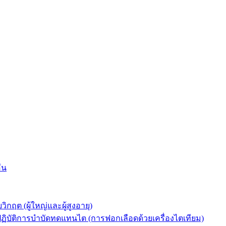
่น
ต (ผู้ใหญ่และผู้สูงอายุ)
ัติการบำบัดทดแทนไต (การฟอกเลือดด้วยเครื่องไตเทียม)