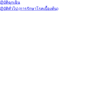
ัติฉุกเฉิน
ิทั่วไป (การรักษาโรคเบื้องต้น)