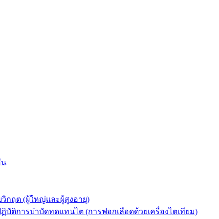
่น
ต (ผู้ใหญ่และผู้สูงอายุ)
ัติการบำบัดทดแทนไต (การฟอกเลือดด้วยเครื่องไตเทียม)