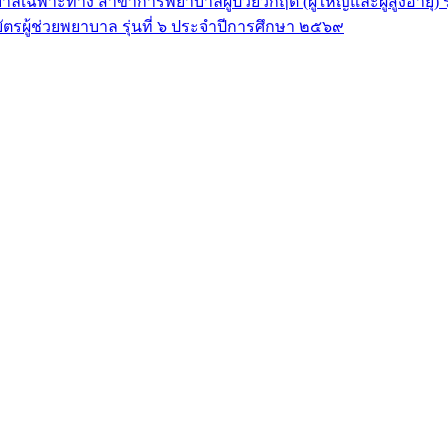
ลเฉพาะทาง สาขาการพยาบาลผู้ป่วยวิกฤต (ผู้ใหญ่และผู้สูงอายุ) 
ัตรผู้ช่วยพยาบาล รุ่นที่ ๖ ประจำปีการศึกษา ๒๕๖๙