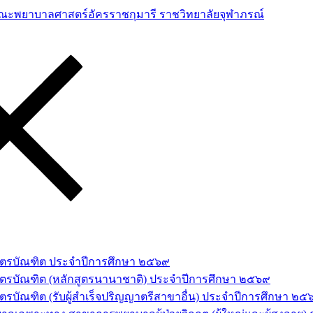
าสตรบัณฑิต ประจำปีการศึกษา ๒๕๖๙
สตรบัณฑิต (หลักสูตรนานาชาติ) ประจำปีการศึกษา ๒๕๖๙
รบัณฑิต (รับผู้สำเร็จปริญญาตรีสาขาอื่น) ประจำปีการศึกษา ๒๕