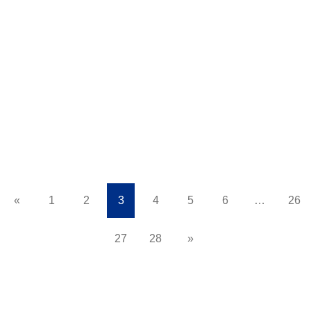
อย่างมีคุณค่า”
ภาควิชาการพยาบาลผู้ใหญ่และผู้สูงอายุ วิทยาลัยพยาบาลศาสตร์
อัครราชกุมารี ได้ตระหนักถึงความสำคัญของการบูรณาการ การ
จัดการเรียนการสอนร่วมกับพันธกิจด้านบริก…
อ่านเพิ่มเติม
«
1
2
3
4
5
6
…
26
27
28
»
30 กรกฎาคม 2025
1.07K views
โครงการพัฒนาสมรรถนะผู้นำ : สัมมนา