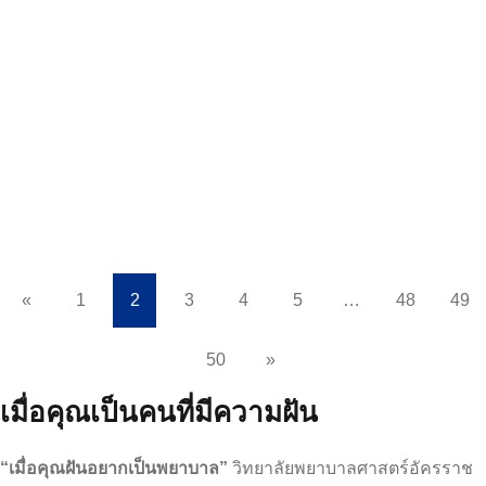
วันพระราชสมภพ 2 เมษายน 2568
วันที่ 2 เมษายน 2568 คณะพยาบาลศาสตร์อัครราชกุมารี ราช
วิทยาลัยจุฬาภรณ์ ได้จัดพิธีถวายพระพรชัยมงคลและลงนามถวาย
พระพร สมเด็จพระกนิษฐาธิราชเจ้า กรมสมเด็จพร…
อ่านเพิ่มเติม
«
1
2
3
4
5
…
48
49
50
»
เมื่อคุณเป็นคนที่มีความฝัน
“เมื่อคุณฝันอยากเป็นพยาบาล”
วิทยาลัยพยาบาลศาสตร์อัครราช