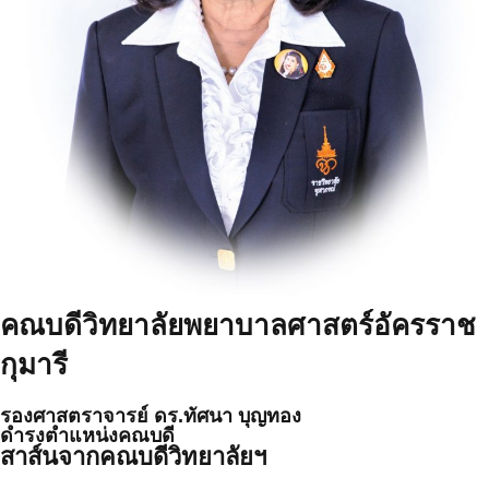
คณบดีวิทยาลัยพยาบาลศาสตร์อัครราช
กุมารี
รองศาสตราจารย์ ดร.ทัศนา บุญทอง
ดำรงตำแหน่งคณบดี
สาส์นจากคณบดีวิทยาลัยฯ